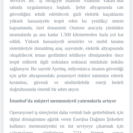
Services Inc. iş birliğiyle İstanbul Anadolu Yakası’nda
sahada uygulanmaya başladı. Şehir altyapısında can
güvenliğini tehdit edebilecek gizli elektrik kaçaklarını
yüksek hassasiyetle tespit eden bu yenilikçi sistem
kapsamında, özel donanımlı Osmose aracıyla yürütülen
taramalarda şu ana kadar 1.500 kilometreden fazla yol kat
edildi. Yüksek hassasiyetli sensörler ve mobil tarama
sistemleriyle donatılmış araç sayesinde, elektrik altyapısında
oluşabilecek temas gerilimleri tehlikeye dönüşmeden önce
tespit edilerek ilgili noktalara noktasal müdahale imkânı
sağlanıyor. Bu sayede Ayedaş, milyonlarca insanın güvenliği
için şehir altyapısındaki potansiyel riskleri minimize ederek
kesintisiz, güvenli ve sürdürülebilir enerji hedefi
doğrultusunda önemli bir adım atıyor.
İstanbul’da müşteri memnuniyeti yatırımlarla artıyor
Operasyonel iş süreçlerini daha verimli hale getirebilmek için
dijital dönüşümüne ağırlık veren Enerjisa Dağıtım Şirketleri
kullanıcı memnuniyetini en üst seviyeye çıkarmak için
çalışmalarını sürdürüyor. 7/24 hizmet sunan