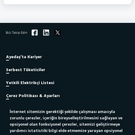
Bizi Takip Edin
Ayedaş’ta Kariyer
Serbest Tüketiciler
Yetkili Elektrikçi Listesi
Çerez Politikası & Ayarları
İnternet sitemizin gerektiği şekilde çalışması amacıyla
Site Haritası
zorunlu çerezler, içeriğin bireyselleştirilmesini sağlayan ve
opsiyonel olan fonksiyonel çerezler, sitemizi geliştirmeye
Bilgi Toplumu Hizmeti
yardımcı istatistiki bilgi elde etmemize yarayan opsiyonel