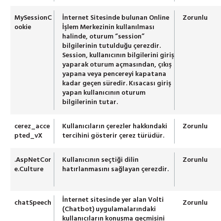
MySessionC
İnternet Sitesinde bulunan Online
Zorunlu
ookie
İşlem Merkezinin kullanılması
halinde, oturum “session”
bilgilerinin tutulduğu çerezdir.
Session, kullanıcının bilgilerini giriş
yaparak oturum açmasından, çıkış
yapana veya pencereyi kapatana
kadar geçen süredir. Kısacası giriş
yapan kullanıcının oturum
bilgilerinin tutar.
cerez_acce
Kullanıcıların çerezler hakkındaki
Zorunlu
pted_vX
tercihini gösterir çerez türüdür.
.AspNetCor
Kullanıcının seçtiği dilin
Zorunlu
e.Culture
hatırlanmasını sağlayan çerezdir.
İnternet sitesinde yer alan Volti
chatSpeech
Zorunlu
(Chatbot) uygulamalarındaki
kullanıcıların konuşma geçmişini