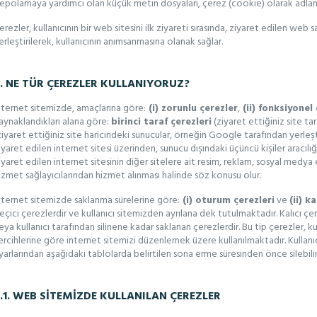
epolamaya yardımcı olan küçük metin dosyaları, çerez (cookie) olarak adland
erezler, kullanıcının bir web sitesini ilk ziyareti sırasında, ziyaret edilen web 
erleştirilerek, kullanıcının anımsanmasına olanak sağlar.
. NE TÜR ÇEREZLER KULLANIYORUZ?
nternet sitemizde, amaçlarına göre:
(i) zorunlu çerezler
,
(ii) fonksiyonel
aynaklandıkları alana göre:
birinci taraf çerezleri
(ziyaret ettiğiniz site ta
ziyaret ettiğiniz site haricindeki sunucular, örneğin Google tarafından yerleş
iyaret edilen internet sitesi üzerinden, sunucu dışındaki üçüncü kişiler aracılığı
iyaret edilen internet sitesinin diğer sitelere ait resim, reklam, sosyal medya e
izmet sağlayıcılarından hizmet alınması halinde söz konusu olur.
nternet sitemizde saklanma sürelerine göre:
(i) oturum çerezleri
ve
(ii) k
eçici çerezlerdir ve kullanıcı sitemizden ayrılana dek tutulmaktadır. Kalıcı ç
eya kullanıcı tarafından silinene kadar saklanan çerezlerdir. Bu tip çerezler, kul
ercihlerine göre internet sitemizi düzenlemek üzere kullanılmaktadır. Kullanıcılar
yarlarından aşağıdaki tablolarda belirtilen sona erme süresinden önce silebilir
.1. WEB SİTEMİZDE KULLANILAN ÇEREZLER