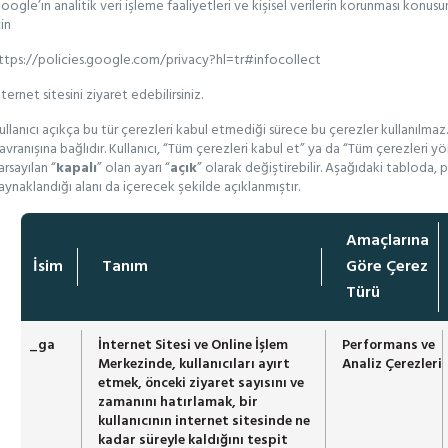
oogle’ın analitik veri işleme faaliyetleri ve kişisel verilerin korunması konusu
çin
ttps://policies.google.com/privacy?hl=tr#infocollect
nternet sitesini ziyaret edebilirsiniz.
ullanıcı açıkça bu tür çerezleri kabul etmediği sürece bu çerezler kullanılmaz. B
avranışına bağlıdır. Kullanıcı, “Tüm çerezleri kabul et” ya da “Tüm çerezleri y
arsayılan “
kapalı
” olan ayarı “
açık
” olarak değiştirebilir. Aşağıdaki tabloda, 
aynaklandığı alanı da içerecek şekilde açıklanmıştır.
Amaçlarına
İsim
Tanım
Göre Çerez
Türü
_ga
İnternet Sitesi ve Online İşlem
Performans ve
Merkezinde, kullanıcıları ayırt
Analiz Çerezleri
etmek, önceki ziyaret sayısını ve
zamanını hatırlamak, bir
kullanıcının internet sitesinde ne
kadar süreyle kaldığını tespit