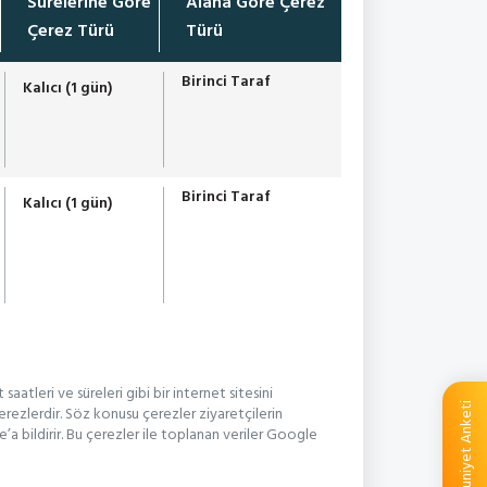
Sürelerine Göre
Alana Göre Çerez
Çerez Türü
Türü
Birinci Taraf
Kalıcı (1 gün)
Birinci Taraf
Kalıcı (1 gün)
saatleri ve süreleri gibi bir internet sitesini
Memnuniyet Anketi
erezlerdir. Söz konusu çerezler ziyaretçilerin
e’a bildirir. Bu çerezler ile toplanan veriler Google