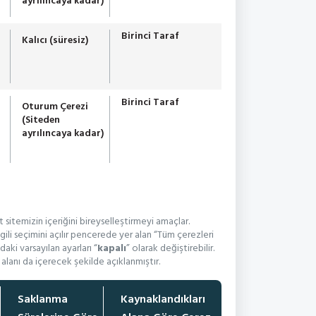
ayrılıncaya kadar)
Birinci Taraf
Kalıcı (süresiz)
Birinci Taraf
Oturum Çerezi
(Siteden
ayrılıncaya kadar)
t sitemizin içeriğini bireyselleştirmeyi amaçlar.
ilgili seçimini açılır pencerede yer alan “Tüm çerezleri
aki varsayılan ayarları “
kapalı
” olarak değiştirebilir.
alanı da içerecek şekilde açıklanmıştır.
Saklanma
Kaynaklandıkları