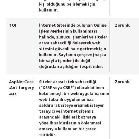
kişi olduğunu belirlemek için
kullanılır.
TOI
İnternet Sitesinde bulunan Online
Zorunlu
İşlem Merkezinin kullanılması
halinde, sunucu işlemleri ve siteler
arası sahteciliği önleyerek web
sitesini güvenli hale getirmek için
kullanılır. Sayfanın çerçeve (başka
bir sayfa içinden) ile değil
doğrudan açıldığını tespit eder.
AspNetCore
Siteler arası istek sahteciliği
Zorunlu
.Antiforgery
(“XSRF veya CSRF”) olarak bilinen
.xxx
kötü amaçlı bir web uygulamasının
web tabanlı uygulamamıza
saldırarak siteye erişmek isteyen
tarayıcı ve internet sitemiz
arasındaki ilişkileri bozmaya
yönelik saldırılarının önlenmesi
amacıyla kullanılan bir çerez
türüdür.