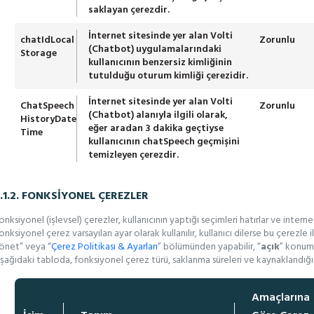
saklayan çerezdir.
İnternet sitesinde yer alan Volti
chatIdLocal
Zorunlu
(Chatbot) uygulamalarındaki
Storage
kullanıcının benzersiz kimliğinin
tutulduğu oturum kimliği çerezidir.
İnternet sitesinde yer alan Volti
ChatSpeech
Zorunlu
(Chatbot) alanıyla ilgili olarak,
HistoryDate
eğer aradan 3 dakika geçtiyse
Time
kullanıcının chatSpeech geçmişini
temizleyen çerezdir.
.1.2. FONKSİYONEL ÇEREZLER
onksiyonel (işlevsel) çerezler, kullanıcının yaptığı seçimleri hatırlar ve interne
onksiyonel çerez varsayılan ayar olarak kullanılır, kullanıcı dilerse bu çerezle 
önet” veya “
Çerez Politikası & Ayarları
” bölümünden yapabilir, “
açık
” konumd
şağıdaki tabloda, fonksiyonel çerez türü, saklanma süreleri ve kaynaklandığı 
Amaçlarına