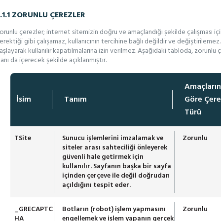
.1.1 ZORUNLU ÇEREZLER
orunlu çerezler; internet sitemizin doğru ve amaçlandığı şekilde çalışması iç
erektiği gibi çalışamaz, kullanıcının tercihine bağlı değildir ve değiştirilemez
aşlayarak kullanılır kapatılmalarına izin verilmez. Aşağıdaki tabloda, zorunlu ç
lanı da içerecek şekilde açıklanmıştır.
Amaçları
İsim
Tanım
Göre Çere
Türü
TSite
Sunucu işlemlerini imzalamak ve
Zorunlu
siteler arası sahteciliği önleyerek
güvenli hale getirmek için
kullanılır. Sayfanın başka bir sayfa
içinden çerçeve ile değil doğrudan
açıldığını tespit eder.
_GRECAPTC
Botların (robot) işlem yapmasını
Zorunlu
HA
engellemek ve işlem yapanın gerçek