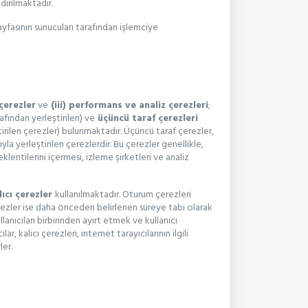
ırılmaktadır.
sayfasının sunucuları tarafından işlemciye
 çerezler
ve
(iii) performans ve analiz çerezleri
;
rafından yerleştirilen) ve
üçüncü taraf çerezleri
tirilen çerezler) bulunmaktadır. Üçüncü taraf çerezler,
yla yerleştirilen çerezlerdir. Bu çerezler genellikle,
klentilerini içermesi, izleme şirketleri ve analiz
alıcı çerezler
kullanılmaktadır. Oturum çerezleri
erezler ise daha önceden belirlenen süreye tabi olarak
lanıcıları birbirinden ayırt etmek ve kullanıcı
, kalıcı çerezleri, internet tarayıcılarının ilgili
ler.