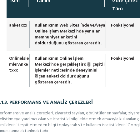
İsim
Tanım
Göre Çerez
Türü
anketxxx
Kullanıcının Web Sitesi’nde ve/veya
Fonksiyonel
Online İşlem Merkezi’nde yer alan
memnuniyet anketini
doldurduğunu gösteren çerezdir.
Onlineİsle
Kullanıcının Online İşlem
Fonksiyonel
mlerAnke
Merkezi’nde gerçekleştirdiği çeşitli
txxx
işlemler neticesinde deneyimini
ölçen anketi doldurduğunu
gösteren çerezdir.
.1.3. PERFORMANS VE ANALİZ ÇEREZLERİ
erformans ve analiz çerezleri, ziyaretçi sayıları, görüntülenen sayfalar, ziyaret 
eliştirmeye yardımcı olan ve istatistiki bilgi elde etmek amacıyla kullanılan ç
imliklerini tespit etmeden bilgi toplayarak site kullanım istatistiklerini Googl
unucularına aktarılmaktadır.