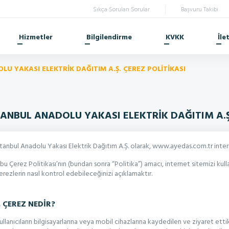
Sıkça Sorulan Sorular
Başvuru Takibi
Hizmetler
Bilgilendirme
KVKK
İle
LU YAKASI ELEKTRİK DAĞITIM A.Ş. ÇEREZ POLİTİKASI
TANBUL ANADOLU YAKASI ELEKTRİK DAĞITIM A.Ş
stanbul Anadolu Yakası Elektrik Dağıtım A.Ş. olarak, www.ayedas.com.tr inte
şbu Çerez Politikası’nın (bundan sonra “Politika”) amacı, internet sitemizi ku
erezlerin nasıl kontrol edebileceğinizi açıklamaktır.
. ÇEREZ NEDİR?
ullanıcıların bilgisayarlarına veya mobil cihazlarına kaydedilen ve ziyaret ettikl