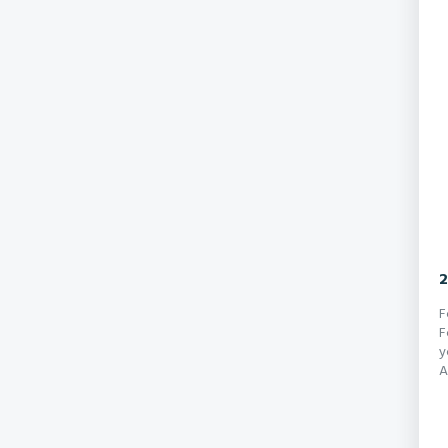
2
F
F
y
A