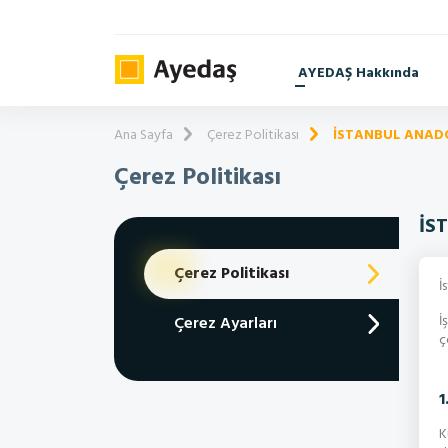
AYEDAŞ Hakkında
Ana Sayfa
Çerez Politikası
İSTANBUL ANADO
Çerez Politikası
İS
Çerez Politikası
İ
İ
Çerez Ayarları
ç
1
K