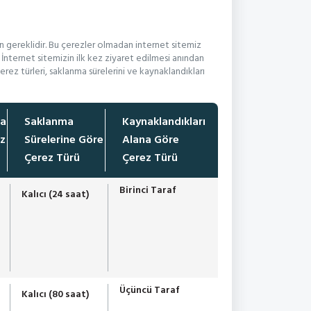
in gereklidir. Bu çerezler olmadan internet sitemiz
. İnternet sitemizin ilk kez ziyaret edilmesi anından
erez türleri, saklanma sürelerini ve kaynaklandıkları
na
Saklanma
Kaynaklandıkları
z
Sürelerine Göre
Alana Göre
Çerez Türü
Çerez Türü
Birinci Taraf
Kalıcı (24 saat)
Üçüncü Taraf
Kalıcı (80 saat)