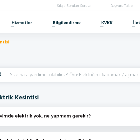
Sıkça Sorulan Sorular
Başvuru Takibi
Hizmetler
Bilgilendirme
KVKK
İle
ntisi
ktrik Kesintisi
vimde elektrik yok, ne yapmam gerekir?