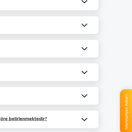
Memnuniyet Anketi
göre belirlenmektedir?