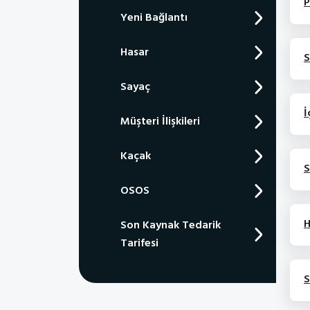
P
Yeni Bağlantı
Hasar
S
Sayaç
İ
Müşteri İlişkileri
Kaçak
S
OSOS
H
Son Kaynak Tedarik
Tarifesi
S