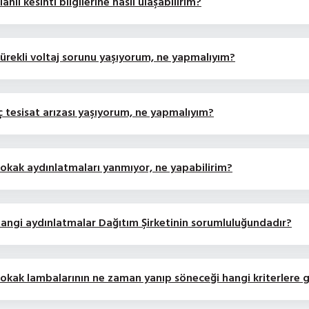
lanlı kesinti bilgilerine nasıl ulaşabilirim?
ürekli voltaj sorunu yaşıyorum, ne yapmalıyım?
ç tesisat arızası yaşıyorum, ne yapmalıyım?
okak aydınlatmaları yanmıyor, ne yapabilirim?
angi aydınlatmalar Dağıtım Şirketinin sorumluluğundadır?
okak lambalarının ne zaman yanıp söneceği hangi kriterlere 