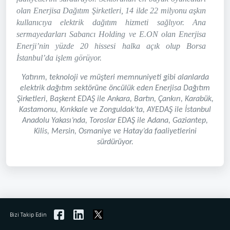
olan Enerjisa Dağıtım Şirketleri, 14 ilde 22 milyonu aşkın
kullanıcıya elektrik dağıtım hizmeti sağlıyor. Ana
sermayedarları Sabancı Holding ve E.ON olan Enerjisa
Enerji’nin yüzde 20 hissesi halka açık olup Borsa
İstanbul’da işlem görüyor.
Yatırım, teknoloji ve müşteri memnuniyeti gibi alanlarda
elektrik dağıtım sektörüne öncülük eden Enerjisa Dağıtım
Şirketleri, Başkent EDAŞ ile Ankara, Bartın, Çankırı, Karabük,
Kastamonu, Kırıkkale ve Zonguldak’ta, AYEDAŞ ile İstanbul
Anadolu Yakası’nda, Toroslar EDAŞ ile Adana, Gaziantep,
Kilis, Mersin, Osmaniye ve Hatay’da faaliyetlerini
sürdürüyor.
Bizi Takip Edin