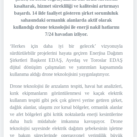
kısaltarak, hizmet sürekliliği ve kalitesini artırmayı
başardı. 14 ilde faaliyet gösteren şirket sorumluluk
sahasındaki ormanlık alanlarda aktif olarak
kullandığı drone teknolojisi ile enerji nakil hatlarını
7/24 havadan izliyor.
‘Herkes için daha iyi bir gelecek’ vizyonuyla
sürdürülebilir projelerini hayata geçiren Enerjisa Dağıtım
Şirketleri Başkent EDAŞ, Ayedaş ve Toroslar EDAŞ
dijital dönüşüm çalışmaları ve yatırımları kapsamında
kullanıma aldığı drone teknolojisini yaygınlaştırıyor.
Drone teknolojisi ile arızaların tespiti, havai hat analizleri,
kırık ekipmanların görüntülenmesi ve kaçak elektrik
kullanım tespiti gibi pek çok görevi yerine getiren şirket,
dağlık alanlar, ulaşımı zor kırsal bölgeler, ormanlık alanlar
ve afet bölgeleri gibi kritik noktalarda enerji kesintilerine
daha hızlı müdahale imkanına kavuşuyor. Drone
teknolojisi sayesinde elektrik dağıtım şebekesinin işletme
ve bakım süreçlerinde operasyonel verimlilik büyük