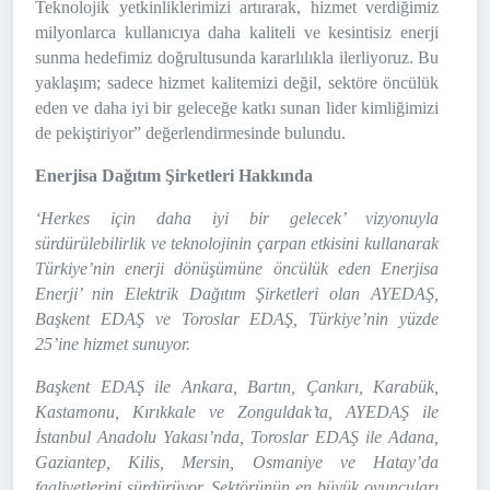
Teknolojik yetkinliklerimizi artırarak, hizmet verdiğimiz
milyonlarca kullanıcıya daha kaliteli ve kesintisiz enerji
sunma hedefimiz doğrultusunda kararlılıkla ilerliyoruz. Bu
yaklaşım; sadece hizmet kalitemizi değil, sektöre öncülük
eden ve daha iyi bir geleceğe katkı sunan lider kimliğimizi
de pekiştiriyor” değerlendirmesinde bulundu.
Enerjisa Dağıtım Şirketleri Hakkında
‘Herkes için daha iyi bir gelecek’ vizyonuyla
sürdürülebilirlik ve teknolojinin çarpan etkisini kullanarak
Türkiye’nin enerji dönüşümüne öncülük eden Enerjisa
Enerji’ nin Elektrik Dağıtım Şirketleri olan AYEDAŞ,
Başkent EDAŞ ve Toroslar EDAŞ, Türkiye’nin yüzde
25’ine hizmet sunuyor.
Başkent EDAŞ ile Ankara, Bartın, Çankırı, Karabük,
Kastamonu, Kırıkkale ve Zonguldak’ta, AYEDAŞ ile
İstanbul Anadolu Yakası’nda, Toroslar EDAŞ ile Adana,
Gaziantep, Kilis, Mersin, Osmaniye ve Hatay’da
faaliyetlerini sürdürüyor. Sektörünün en büyük oyuncuları