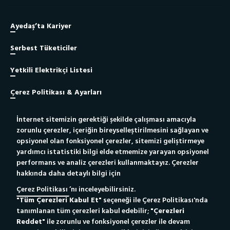
Ayedaş’ta Kariyer
Serbest Tüketiciler
Yetkili Elektrikçi Listesi
Çerez Politikası & Ayarları
İnternet sitemizin gerektiği şekilde çalışması amacıyla
Site Haritası
zorunlu çerezler, içeriğin bireyselleştirilmesini sağlayan ve
opsiyonel olan fonksiyonel çerezler, sitemizi geliştirmeye
Bilgi Toplumu Hizmeti
yardımcı istatistiki bilgi elde etmemize yarayan opsiyonel
performans ve analiz çerezleri kullanmaktayız. Çerezler
hakkında daha detaylı bilgi için
Yetkili Elektrikçiler İçin
Yeni Bağlantı Portalı
Çerez Politikası
’nı inceleyebilirsiniz.
"Tüm Çerezleri Kabul Et"
seçeneği ile Çerez Politikası'nda
Whatsapp Destek Hattı
186
Çağrı Merkezi
tanımlanan tüm çerezleri kabul edebilir;
"Çerezleri
Tıkla Mesajını Gönder
Reddet"
ile zorunlu ve fonksiyonel çerezler ile devam