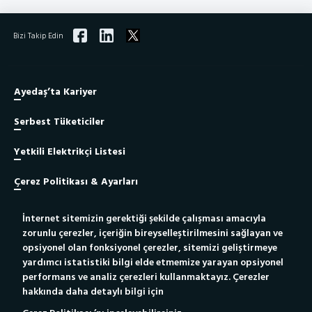
Bizi Takip Edin
Ayedaş’ta Kariyer
Serbest Tüketiciler
Yetkili Elektrikçi Listesi
Çerez Politikası & Ayarları
İnternet sitemizin gerektiği şekilde çalışması amacıyla
Site Haritası
zorunlu çerezler, içeriğin bireyselleştirilmesini sağlayan ve
opsiyonel olan fonksiyonel çerezler, sitemizi geliştirmeye
Bilgi Toplumu Hizmeti
yardımcı istatistiki bilgi elde etmemize yarayan opsiyonel
performans ve analiz çerezleri kullanmaktayız. Çerezler
hakkında daha detaylı bilgi için
Yetkili Elektrikçiler İçin
Yeni Bağlantı Portalı