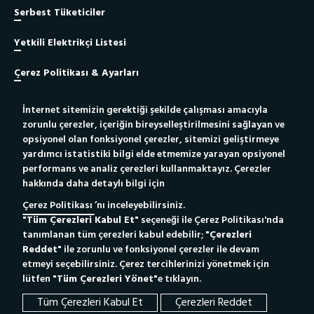
Serbest Tüketiciler
Yetkili Elektrikçi Listesi
Çerez Politikası & Ayarları
İnternet sitemizin gerektiği şekilde çalışması amacıyla
Site Haritası
zorunlu çerezler, içeriğin bireyselleştirilmesini sağlayan ve
opsiyonel olan fonksiyonel çerezler, sitemizi geliştirmeye
Bilgi Toplumu Hizmeti
yardımcı istatistiki bilgi elde etmemize yarayan opsiyonel
performans ve analiz çerezleri kullanmaktayız. Çerezler
hakkında daha detaylı bilgi için
Yetkili Elektrikçiler İçin
Yeni Bağlantı Portalı
Çerez Politikası
’nı inceleyebilirsiniz.
"Tüm Çerezleri Kabul Et"
seçeneği ile Çerez Politikası'nda
Whatsapp Destek Hattı
186
Çağrı Merkezi
tanımlanan tüm çerezleri kabul edebilir;
"Çerezleri
Tıkla Mesajını Gönder
Reddet"
ile zorunlu ve fonksiyonel çerezler ile devam
etmeyi seçebilirsiniz. Çerez tercihlerinizi yönetmek için
lütfen
"Tüm Çerezleri Yönet"
e tıklayın.
Tüm Çerezleri Kabul Et
Çerezleri Reddet