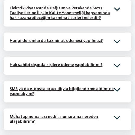
Elektrik Piyasasında Dağıtım ve Perakende Satış
Faaliyetlerine İlişkin Kalite Yönetmeliği kapsamında
hak kazanabileceğim tazminat türleri nelerdir?
Hangi durumlarda tazminat ödemesi yapılmaz?
Hak sahibi dışında kişilere ödeme yapılabilir mi?
SMS ya da e-posta aracılığıyla bilgilendirme aldım; ne
yapmalıyım?
Muhatap numarası nedir, numarama nereden
ulaşabilirim?