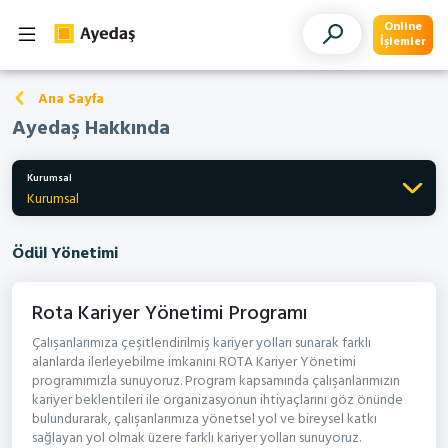
Online
İşlemler
Ana Sayfa
Ayedaş Hakkında
Kurumsal
Kurumsal
Ödül Yönetimi
Rota Kariyer Yönetimi Programı
Çalışanlarımıza çeşitlendirilmiş kariyer yolları sunarak farklı
alanlarda ilerleyebilme imkanını ROTA Kariyer Yönetimi
programımızla sunuyoruz. Program kapsamında çalışanlarımızın
kariyer beklentileri ile organizasyonun ihtiyaçlarını göz önünde
bulundurarak, çalışanlarımıza yönetsel yol ve bireysel katkı
sağlayan yol olmak üzere farklı kariyer yolları sunuyoruz.