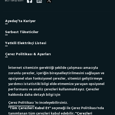
Bizi Takip Edin
Ayedaş’ta Kariyer
Serbest Tüketiciler
Yetkili Elektrikçi Listesi
Çerez Politikası & Ayarları
İnternet sitemizin gerektiği şekilde çalışması amacıyla
Site Haritası
zorunlu çerezler, içeriğin bireyselleştirilmesini sağlayan ve
opsiyonel olan fonksiyonel çerezler, sitemizi geliştirmeye
Bilgi Toplumu Hizmeti
yardımcı istatistiki bilgi elde etmemize yarayan opsiyonel
performans ve analiz çerezleri kullanmaktayız. Çerezler
hakkında daha detaylı bilgi için
Yetkili Elektrikçiler İçin
Yeni Bağlantı Portalı
Çerez Politikası
’nı inceleyebilirsiniz.
"Tüm Çerezleri Kabul Et"
seçeneği ile Çerez Politikası'nda
Whatsapp Destek Hattı
186
Çağrı Merkezi
tanımlanan tüm çerezleri kabul edebilir;
"Çerezleri