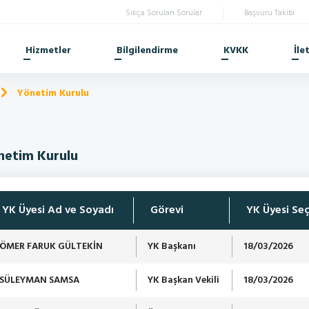
Sıkça Sorulan Sorular
Başvuru Takibi
Hizmetler
Bilgilendirme
KVKK
İle
Yönetim Kurulu
netim Kurulu
YK Üyesi Ad ve Soyadı
Görevi
YK Üyesi Seç
ÖMER FARUK GÜLTEKİN
YK Başkanı
18/03/2026
SÜLEYMAN SAMSA
YK Başkan Vekili
18/03/2026